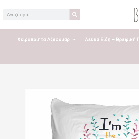
Μετάβαση
στο
Search
περιεχόμενο
Χειροποίητα Αξεσουάρ
Λευκά Είδη – Βρεφική 