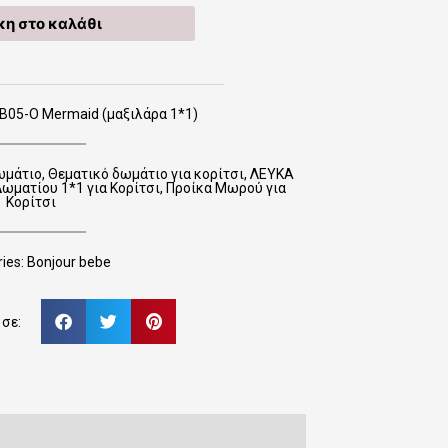
η στο καλάθι
Β05-Ο Mermaid (μαξιλάρα 1*1)
ωμάτιο
,
Θεματικό δωμάτιο για κορίτσι
,
ΛΕΥΚΑ
ωματίου 1*1 για Κορίτσι
,
Προίκα Μωρού για
Κορίτσι
ies:
Bonjour bebe
σε: