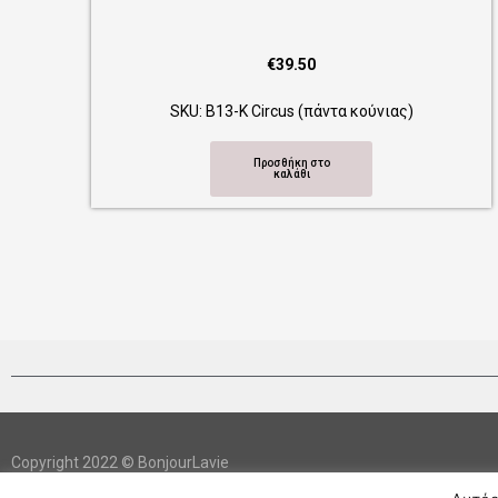
€
39.50
SKU: Β14-Κ Mexico (πάντα κούνιας)
Προσθήκη στο
καλάθι
Copyright 2022 © BonjourLavie