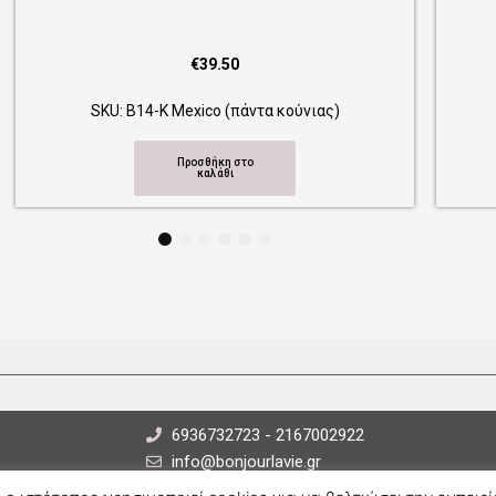
€
39.50
SKU: Β12-Κ Indian (πάντα κούνιας)
Προσθήκη στο
καλάθι
1
2
3
4
5
6
6936732723 - 2167002922
info@bonjourlavie.gr