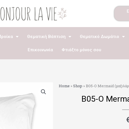
Προίκα
Θεματική Βάπτιση
Θεματικό Δωμάτιο
Επικοινωνία
Φτιάξτο μόνος σου
Home
»
Shop
»
Β05-Ο Mermaid (μαξιλάρα
Β05-Ο Merma