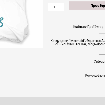
Β05-
Προσθήκ
Ο
Mermaid
(μαξιλάρα
1*1)
Κωδικός Προϊόντος: 
ποσότητα
Κατηγορίες:
"Mermaid"
,
Θεματικό Δ
ΕΙΔΗ-ΒΡΕΦΙΚΗ ΠΡΟΙΚΑ
,
Μαξιλάρα Δ
Categor
Κοινοποίηση 