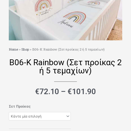
Home
»
Shop
»
Β06-Κ Rainbow (Σετ προίκας 2 ή 5 τεμαχίων)
Β06-Κ Rainbow (Σετ προίκας 2
ή 5 τεμαχίων)
Price
€
72.10
–
€
101.90
range:
€72.10
Β06-
Σετ Προίκας
through
Κ
€101.90
Rainbow
(Σετ
προίκας