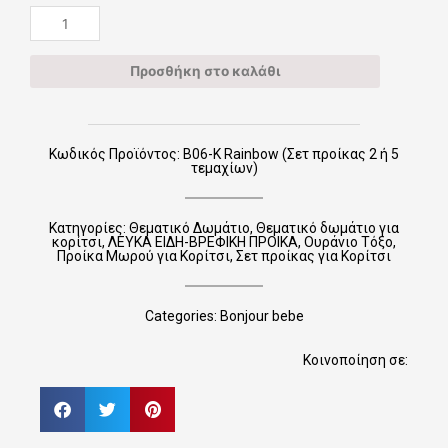
2
ή
5
Προσθήκη στο καλάθι
τεμαχίων)
ποσότητα
Κωδικός Προϊόντος: Β06-Κ Rainbow (Σετ προίκας 2 ή 5
τεμαχίων)
Κατηγορίες:
Θεματικό Δωμάτιο
,
Θεματικό δωμάτιο για
κορίτσι
,
ΛΕΥΚΑ ΕΙΔΗ-ΒΡΕΦΙΚΗ ΠΡΟΙΚΑ
,
Ουράνιο Τόξο
,
Προίκα Μωρού για Κορίτσι
,
Σετ προίκας για Κορίτσι
Categories:
Bonjour bebe
Κοινοποίηση σε: