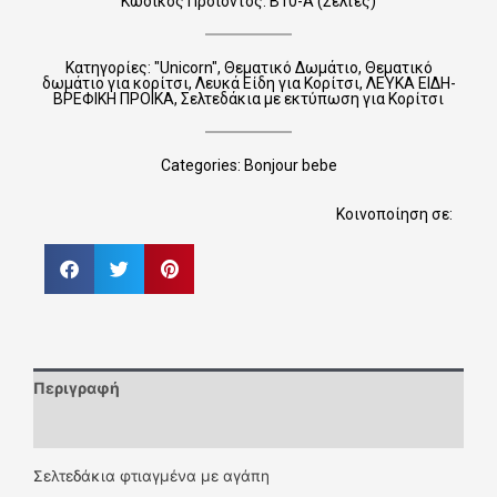
Κωδικός Προϊόντος: Β10-Α (Σελτές)
Κατηγορίες:
"Unicorn"
,
Θεματικό Δωμάτιο
,
Θεματικό
δωμάτιο για κορίτσι
,
Λευκά Είδη για Κορίτσι
,
ΛΕΥΚΑ ΕΙΔΗ-
ΒΡΕΦΙΚΗ ΠΡΟΙΚΑ
,
Σελτεδάκια με εκτύπωση για Κορίτσι
Categories:
Bonjour bebe
Κοινοποίηση σε:
Περιγραφή
Επιπλέον πληροφορίες
Σελτεδάκια φτιαγμένα με αγάπη