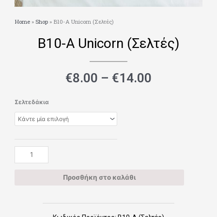
Home
»
Shop
»
Β10-Α Unicorn (Σελτές)
Β10-Α Unicorn (Σελτές)
Price
€
8.00
–
€
14.00
range:
€8.00
Β10-
Σελτεδάκια
through
Α
€14.00
Unicorn
(Σελτές)
ποσότητα
Προσθήκη στο καλάθι