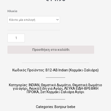
Β12-
Ηλικία
ΑΒ
Indian
(Κορμάκι-
Σαλιάρα)
ποσότητα
Προσθήκη στο καλάθι
Κωδικός Προϊόντος: Β12-ΑΒ Indian (Κορμάκι-Σαλιάρα)
Κατηγορίες:
INDIAN
,
Θεματικό Δωμάτιο
,
Θεματικό δωμάτιο
για αγόρι
,
Λευκά Είδη για Αγόρι
,
ΛΕΥΚΑ ΕΙΔΗ-ΒΡΕΦΙΚΗ
ΠΡΟΙΚΑ
,
Σετ Κορμάκι-Σαλιάρα Αγόρι
Categories:
Bonjour bebe