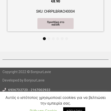
CH0004
ο
1
2
3
4
5
6
Copyright 2022 © BonjourLavie
Developed by BonjourLavie
6936732723 - 2167002922
info@bonjourlavie.gr
Αυτός ο ιστότοπος χρησιμοποιεί cookies για να βελτιώσει
την εμπειρία σας.
F
I
a
n
Ρύθμιση Cookie