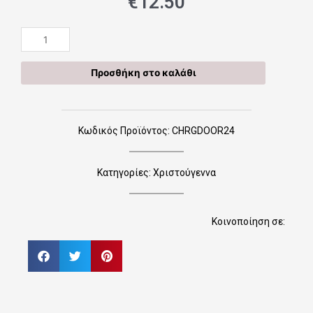
€
12.50
Γούρι
πόρτας
ασορτί
Προσθήκη στο καλάθι
με
ξύλινο
γούρι
CHRGDOOR24
Κωδικός Προϊόντος: CHRGDOOR24
ποσότητα
Κατηγορίες:
Χριστούγεννα
Κοινοποίηση σε: