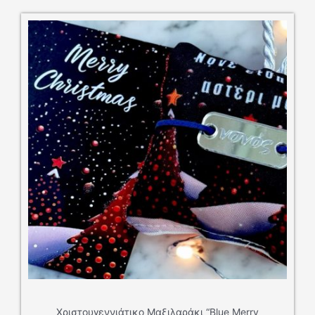
ουγεννιάτικο Μαξιλαράκι “Blue Merry