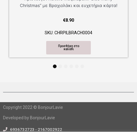
as” με Βραχιολάκι και ευχετήρια κάρτα!
€
8.90
SKU: CHRPILBRACH0004
Προσθήκη στο
καλάθι
1
2
3
4
5
6
Copyright 2022 © BonjourLavie
Developed by BonjourLavie
6936732723 - 2167002922
info@bonjourlavie.gr