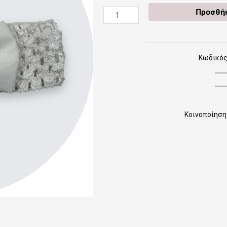
Κορδέλες
Προσθήκ
Πακέτο
B1002
ποσότητα
Κωδικός
Κοινοποίηση 