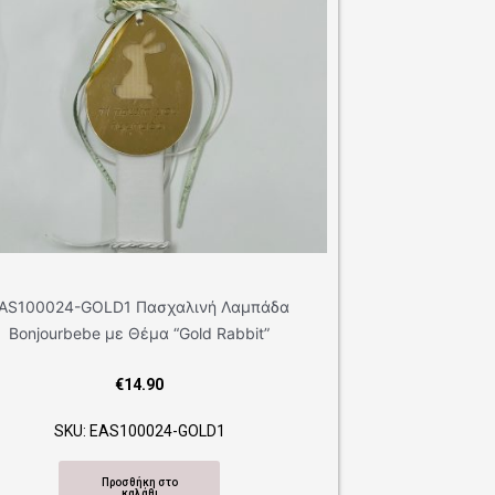
EASLOVED240006 Πασχαλινή Λαμπάδα
Bonjourbebe με Θέμα “Super Grandma”
€
12.00
SKU: EASLOVED240006
Προσθήκη στο
καλάθι