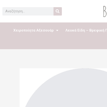
Μετάβαση
στο
Search
περιεχόμενο
Χειροποίητα Αξεσουάρ
Λευκά Είδη – Βρεφική 