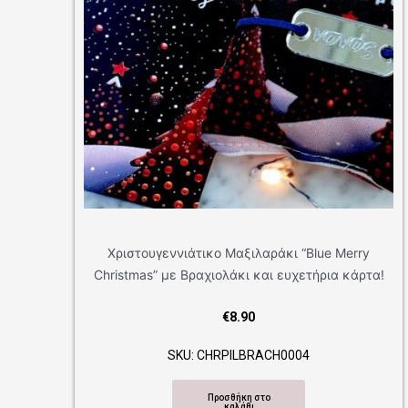
Merry
EAS100024-GOLD2 Πασχαλινή Λαμπάδα
 κάρτα!
Bonjourbebe με Θέμα “Gold Rabbit”
€
14.90
SKU: EAS100024-GOLD2
Προσθήκη στο
καλάθι