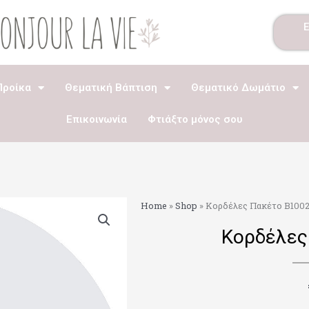
Προίκα
Θεματική Βάπτιση
Θεματικό Δωμάτιο
Επικοινωνία
Φτιάξτο μόνος σου
Home
»
Shop
»
Κορδέλες Πακέτο B100
Κορδέλες