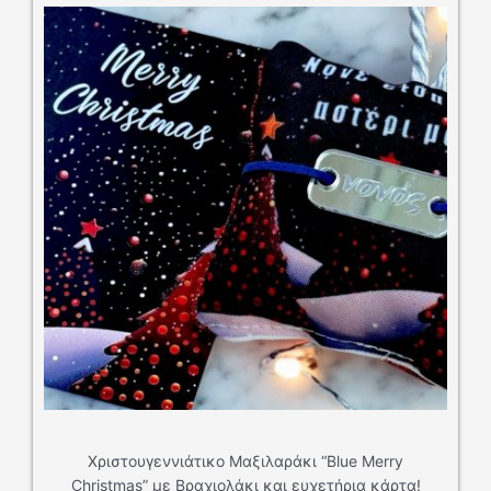
ννιάτικο Μαξιλαράκι “Blue Merry
ε Βραχιολάκι και ευχετήρια κάρτα!
SK