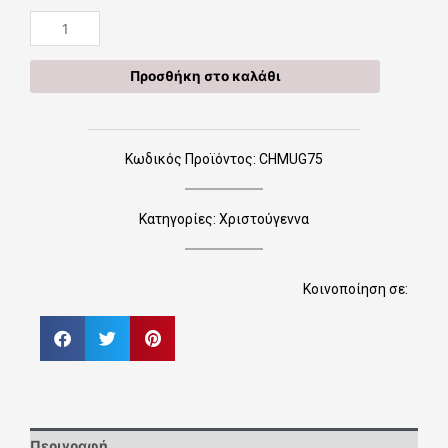
Κούπα
με
γούρι
Προσθήκη στο καλάθι
CHMUG75
ποσότητα
Κωδικός Προϊόντος: CHMUG75
Κατηγορίες:
Χριστούγεννα
Κοινοποίηση σε:
Περιγραφή