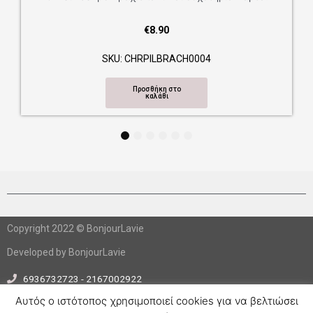
€
8.90
SKU: CHRPILBRACH0004
Προσθήκη στο
καλάθι
1
2
3
4
5
6
Copyright 2022 © BonjourLavie
Developed by BonjourLavie
6936732723 - 2167002922
info@bonjourlavie.gr
Αυτός ο ιστότοπος χρησιμοποιεί cookies για να βελτιώσει