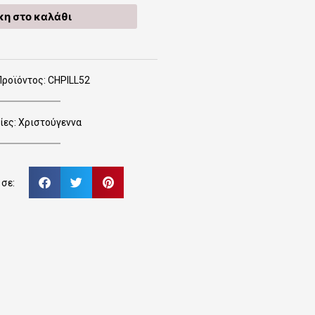
η στο καλάθι
ροϊόντος: CHPILL52
ίες:
Χριστούγεννα
σε: