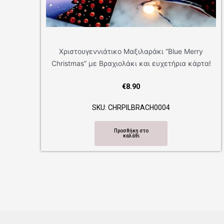
e Merry
Γούρι πόρτας ασορτί με ξύλινο γούρι CHBASIC5
ια κάρτα!
€
12.50
SKU: CHBASIC5
Προσθήκη στο
καλάθι