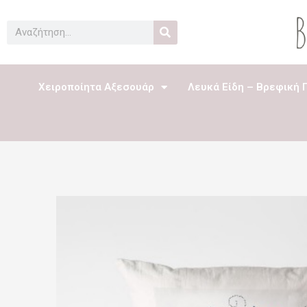
Μετάβαση
στο
Search
περιεχόμενο
Χειροποίητα Αξεσουάρ
Λευκά Είδη – Βρεφική 