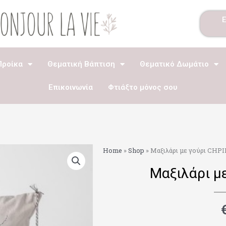
Προίκα
Θεματική Βάπτιση
Θεματικό Δωμάτιο
Επικοινωνία
Φτιάξτο μόνος σου
Home
»
Shop
»
Μαξιλάρι με γούρι CHPI
Μαξιλάρι μ