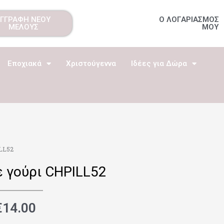
ΕΓΓΡΑΦΗ ΝΕΟΥ
Ο ΛΟΓΑΡΙΑΣΜΟΣ
ΜΕΛΟΥΣ
ΜΟΥ
Εποχιακά
Χριστούγεννα
Ιδέες για Δώρα
LL52
ε γούρι CHPILL52
€
14.00