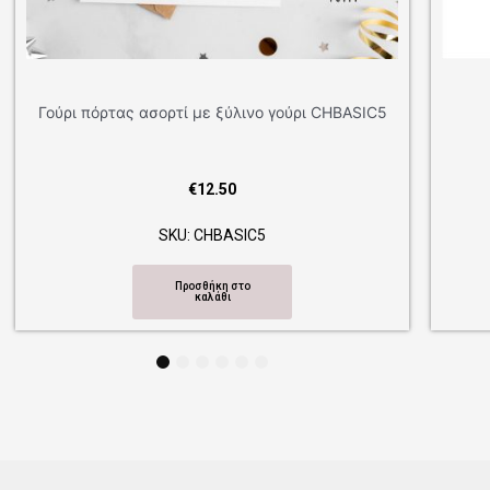
Γούρι πόρτας ασορτί με ξύλινο γούρι
CHRGDOOR42
€
12.50
SKU: CHRGDOOR42
Προσθήκη στο
καλάθι
1
2
3
4
5
6