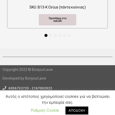
SKU: Β13-Κ Circus (πάντα κούνιας)
Προσθήκη στο
καλάθι
1
2
3
4
5
6
Copyright 2022 © BonjourLavie
Developed by BonjourLavie
6936732723 - 2167002922
info@bonjourlavie.gr
Αυτός ο ιστότοπος χρησιμοποιεί cookies για να βελτιώσει
την εμπειρία σας.
F
I
a
n
Ρύθμιση Cookie
ΑΠΟΔΟΧΗ
c
s