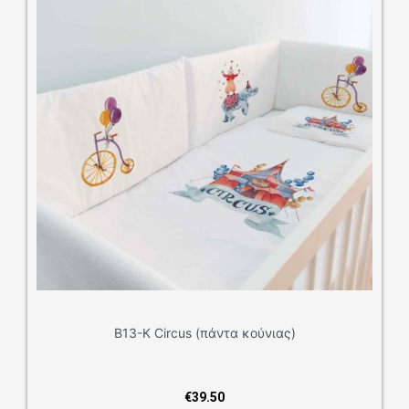
Β13-Κ Circus (πάντα κούνιας)
€
39.50