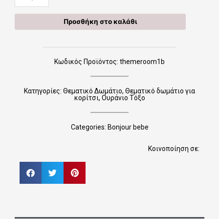
μαξιλάρι
με
Προσθήκη στο καλάθι
θέμα
το
¨Ουράνιο
τόξο¨
Κωδικός Προϊόντος: themeroom1b
ποσότητα
Κατηγορίες:
Θεματικό Δωμάτιο
,
Θεματικό δωμάτιο για
κορίτσι
,
Ουράνιο Τόξο
Categories:
Bonjour bebe
Κοινοποίηση σε: