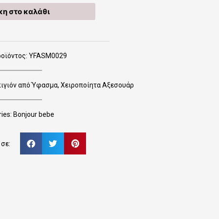
η στο καλάθι
ροϊόντος: YFASM0029
ιγιόν από Ύφασμα
,
Χειροποίητα Αξεσουάρ
ies:
Bonjour bebe
σε: