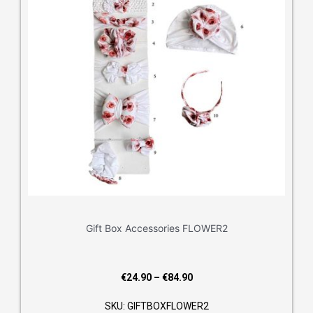
Gift Box Accessories FLOWER2
Price
€
24.90
–
€
84.90
range:
SKU: GIFTBOXFLOWER2
€24.90