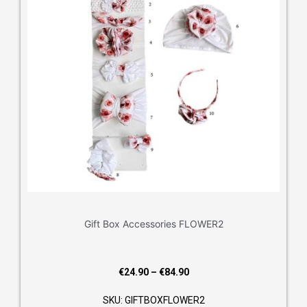
Gift Box Accessories FLOWER2
Price
€
24.90
–
€
84.90
range:
SKU: GIFTBOXFLOWER2
€24.90