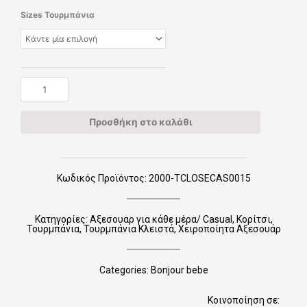
Χειροποίητα
Sizes Τουρμπάνια
Τουρμπάνια
Κλειστά
TCLOSECAS0015
ποσότητα
Προσθήκη στο καλάθι
Κωδικός Προϊόντος: 2000-TCLOSECAS0015
Κατηγορίες:
Αξεσουαρ για κάθε μέρα/ Casual
,
Κορίτσι
,
Τουρμπάνια
,
Τουρμπάνια Κλειστά
,
Χειροποίητα Αξεσουάρ
Categories:
Bonjour bebe
Κοινοποίηση σε: