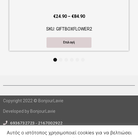
Price
€
24.90
–
€
84.90
range:
SKU: GIFTBOXFLOWER2
€24.90
through
Επιλογή
€84.90
1
2
3
4
5
6
Copyright 2022 © BonjourLavie
Developed by BonjourLavie
6936732723 - 2167002922
info@bonjourlavie.gr
Αυτός ο ιστότοπος χρησιμοποιεί cookies για να βελτιώσει