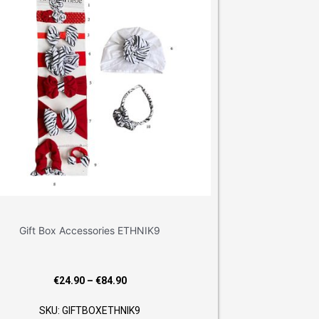
9
:
0