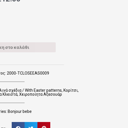
η στο καλάθι
τος: 2000-TCLOSEEAS0009
νά σχέδια / With Easter patterns
,
Κορίτσι
,
α Κλειστά
,
Χειροποίητα Αξεσουάρ
ies:
Bonjour bebe