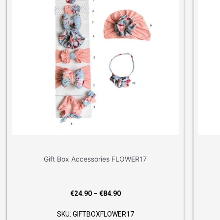
ies FLOWER17
Gift Box Accessories ETHNIK
Price
Price
4.90
€
24.90
–
€
84.90
range:
range
LOWER17
SKU: GIFTBOXETHNIK9
€24.90
€24.9