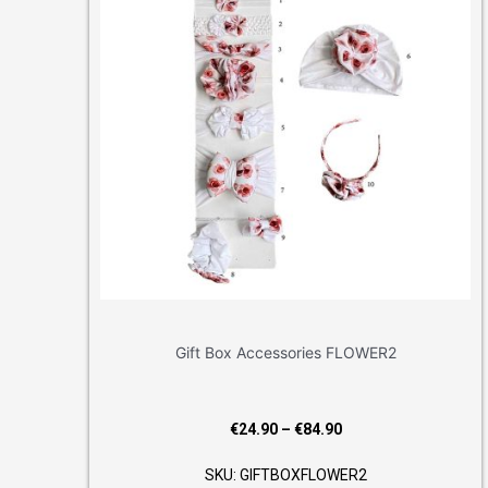
 Accessories FLOWER2
Gift Box Accessor
Price
24.90
–
€
84.90
€
24.90
–
€
8
range:
: GIFTBOXFLOWER2
SKU: GIFTBOXF
€24.90