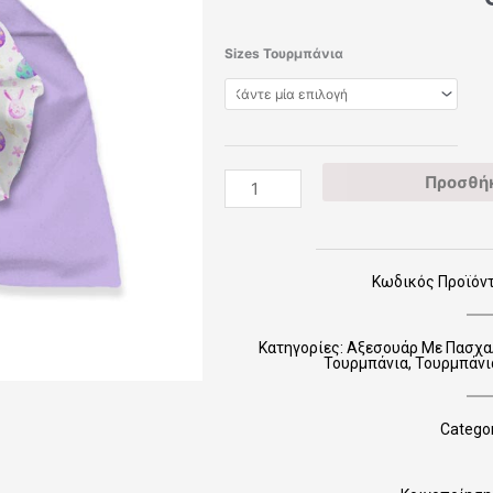
Χειροποίητα
Sizes Τουρμπάνια
Τουρμπάνια
Κλειστά
TCLOSEEAS0009
ποσότητα
Προσθήκ
Κωδικός Προϊόν
Κατηγορίες:
Αξεσουάρ Με Πασχαλι
Τουρμπάνια
,
Τουρμπάνι
Categor