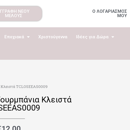
ΕΓΓΡΑΦΗ ΝΕΟΥ
Ο ΛΟΓΑΡΙΑΣΜΟΣ
ΜΕΛΟΥΣ
ΜΟΥ
Εποχιακά
Χριστούγεννα
Ιδέες για Δώρα
α Κλειστά TCLOSEEAS0009
Τουρμπάνια Κλειστά
SEEAS0009
€
12.00