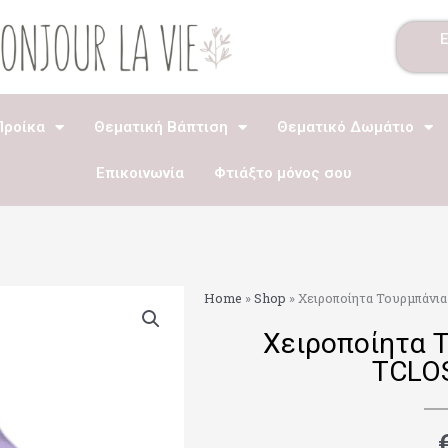
Προίκα
Θεματική Βάπτιση
Θεματικό Δωμάτιο
Επικοινωνία
Φτιάξτο μόνος σου
Home
»
Shop
»
Χειροποίητα Τουρμπάνι
Χειροποίητα 
TCLO