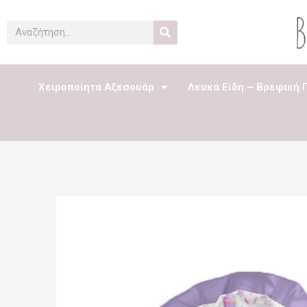
Μετάβαση
στο
Search
περιεχόμενο
Χειροποίητα Αξεσουάρ
Λευκά Είδη – Βρεφική 