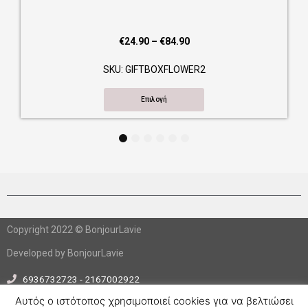
Price
€
24.90
–
€
84.90
range:
SKU: GIFTBOXFLOWER2
€24.90
through
Επιλογή
€84.90
1
2
3
4
5
6
Copyright 2022 © BonjourLavie
Developed by BonjourLavie
6936732723 - 2167002922
info@bonjourlavie.gr
Αυτός ο ιστότοπος χρησιμοποιεί cookies για να βελτιώσει