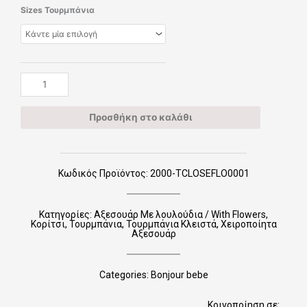
Χειροποίητα
Sizes Τουρμπάνια
Τουρμπάνια
Κλειστά
TCLOSEFLO0001
ποσότητα
Προσθήκη στο καλάθι
Κωδικός Προϊόντος: 2000-TCLOSEFLO0001
Κατηγορίες:
Αξεσουάρ Με λουλούδια / With Flowers
,
Κορίτσι
,
Τουρμπάνια
,
Τουρμπάνια Κλειστά
,
Χειροποίητα
Αξεσουάρ
Categories:
Bonjour bebe
Κοινοποίηση σε: