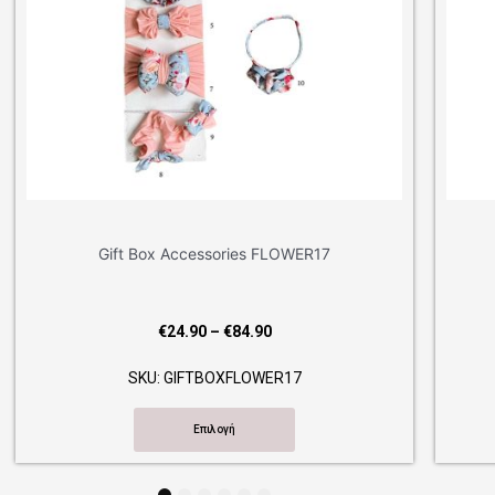
x Accessories FLOWER17
Gift Box Accesso
Price
€
24.90
–
€
84.90
€
24.90
–
range:
: GIFTBOXFLOWER17
SKU: GIFTBO
€24.90
through
Επιλογή
Επιλογ
€84.90