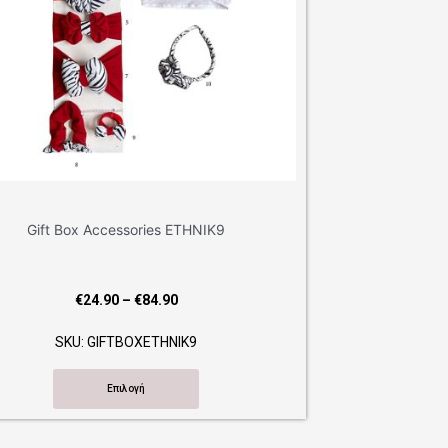
ries ETHNIK9
Price
€
84.90
range:
XETHNIK9
€24.90
through
ή
€84.90