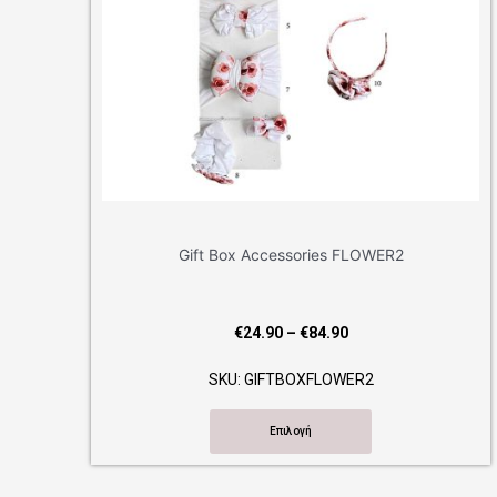
Gift Box Accessories FLOWER2
Gift Bo
Price
€
24.90
–
€
84.90
range:
SKU: GIFTBOXFLOWER2
SKU
€24.90
through
Επιλογή
€84.90