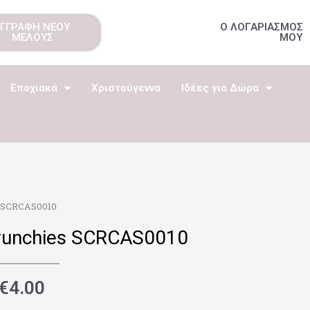
ΕΓΓΡΑΦΗ ΝΕΟΥ
Ο ΛΟΓΑΡΙΑΣΜΟΣ
ΜΕΛΟΥΣ
ΜΟΥ
Εποχιακά
Χριστούγεννα
Ιδέες για Δώρα
s SCRCAS0010
runchies SCRCAS0010
€
4.00