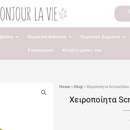
Προίκα
Θεματική Βάπτιση
Θεματικό Δωμάτιο
Επικοινωνία
Φτιάξτο μόνος σου
Home
»
Shop
»
Χειροποίητα Scrunchie
Χειροποίητα Sc