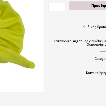
Χειροποίητα
Προσθήκ
Scrunchies
SCRCAS0010
ποσότητα
Κωδικός Προϊ
Κατηγορίες:
Αξεσουαρ για κάθε μέ
Χειροποίητ
Categor
Κοινοποίηση 