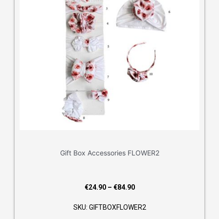
Gift Box Accessories FLOWER2
Price
€
24.90
–
€
84.90
range:
SKU: GIFTBOXFLOWER2
€24.90
through