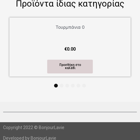
Προϊόντα ίδιας κατηγορίας
Τουρμπάνια 0
€
0.00
Προσθήκη στο
καλάθι
1
2
3
4
5
6
Copyright 2022 © BonjourLavie
Developed by BonjourLavie