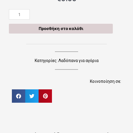
Χειροποίητες
Κορδέλες
Μαλλιών
Προσθήκη στο καλάθι
0
price
ποσότητα
Κατηγορίες:
Λαδόπανα για αγόρια
Κοινοποίηση σε: