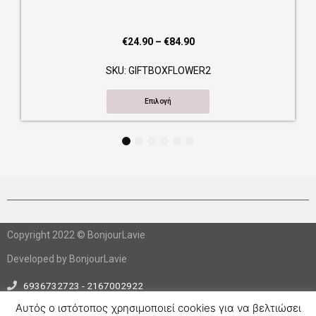
Price
€
24.90
–
€
84.90
range:
SKU: GIFTBOXFLOWER2
€24.90
through
Επιλογή
€84.90
1
2
3
4
5
6
Copyright 2022 © BonjourLavie
Developed by BonjourLavie
6936732723 - 2167002922
info@bonjourlavie.gr
Αυτός ο ιστότοπος χρησιμοποιεί cookies για να βελτιώσει