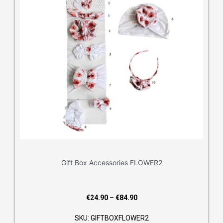
Gift Box Accessories FLOWER2
Price
€
24.90
–
€
84.90
range:
SKU: GIFTBOXFLOWER2
€24.90