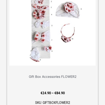
Gift Box Accessories FLOWER2
Price
€
24.90
–
€
84.90
range:
SKU: GIFTBOXFLOWER2
€24.90