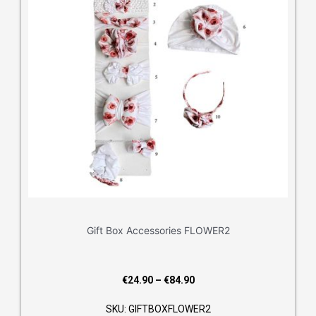
Gift Box Accessories FLOWER2
Price
€
24.90
–
€
84.90
range:
SKU: GIFTBOXFLOWER2
€24.90