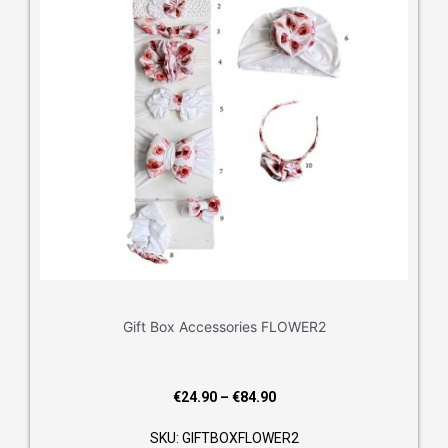
Gift Box Accessories FLOWER2
Price
€
24.90
–
€
84.90
range:
SKU: GIFTBOXFLOWER2
€24.90