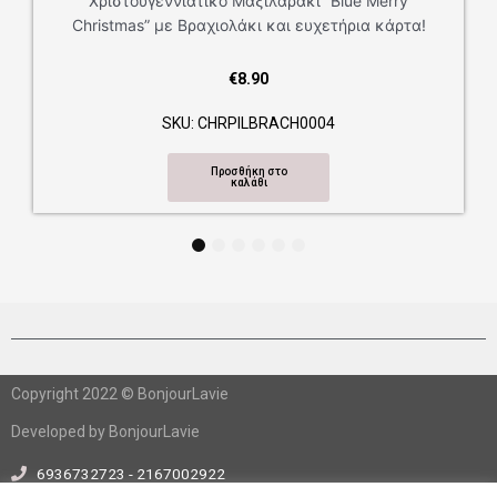
Χριστουγεννιάτικο Μαξιλαράκι “Blue Merry
Christmas” με Βραχιολάκι και ευχετήρια κάρτα!
€
8.90
SKU: CHRPILBRACH0004
Προσθήκη στο
καλάθι
1
2
3
4
5
6
Copyright 2022 © BonjourLavie
Developed by BonjourLavie
6936732723 - 2167002922