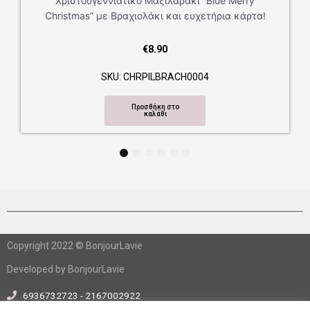
ουγεννιάτικο Μαξιλαράκι “Blue Merry
as” με Βραχιολάκι και ευχετήρια κάρτα!
€
8.90
SKU: CHRPILBRACH0004
Προσθήκη στο
καλάθι
1
2
3
4
5
6
Copyright 2022 © BonjourLavie
Developed by BonjourLavie
6936732723 - 2167002922