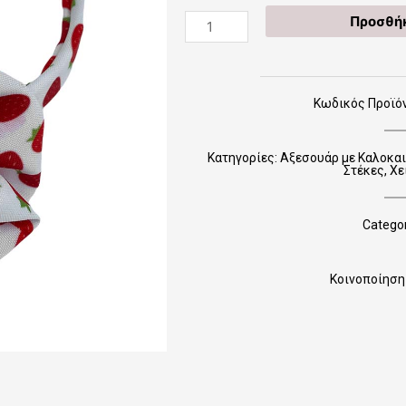
Χειροποίητες
Προσθήκ
Στέκες
STEKSUM0012
ποσότητα
Κωδικός Προϊό
Κατηγορίες:
Αξεσουάρ με Καλοκαι
Στέκες
,
Χε
Categor
Κοινοποίηση 