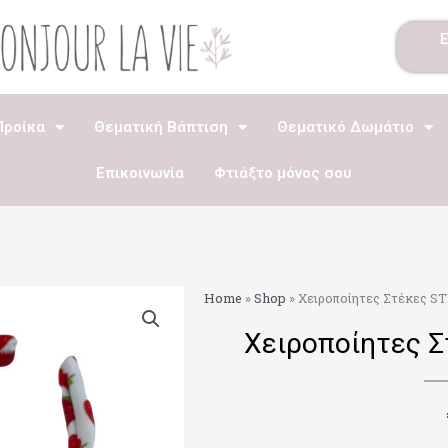
Προίκα
Θεματική Βάπτιση
Θεματικό Δωμάτιο
Επικοινωνία
Φτιάξτο μόνος σου
Home
»
Shop
»
Χειροποίητες Στέκες 
Χειροποίητες 