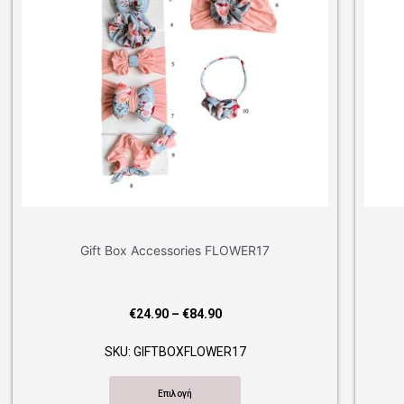
t Box Accessories FLOWER17
Gift Box Acc
Price
€
24.90
–
€
84.90
€
24.9
range:
SKU: GIFTBOXFLOWER17
SKU: GI
€24.90
through
Επιλογή
€84.90