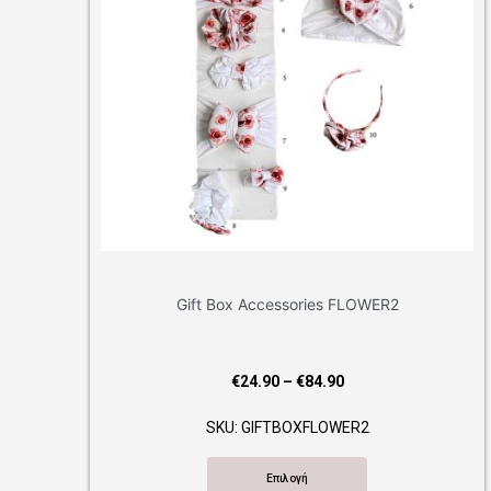
Gift Box Accessories FLOWER2
Gif
Price
€
24.90
–
€
84.90
range:
SKU: GIFTBOXFLOWER2
€24.90
through
Επιλογή
€84.90