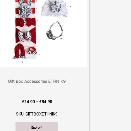
essories ETHNIK9
Price
0
–
€
84.90
range:
FTBOXETHNIK9
€24.90
through
Επιλογή
€84.90