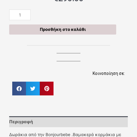
01
Σετ
Κορμάκι-
Προσθήκη στο καλάθι
Σαλιάρα
¨Μονόκερος¨
ποσότητα
Κοινοποίηση σε:
Περιγραφή
Δωράκια από την Bonjourbebe .Βαμακερά κορμάκια με