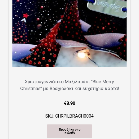
ννιάτικο Μαξιλαράκι “Blue Merry
ε Βραχιολάκι και ευχετήρια κάρτα!
€
8.90
SKU: CHRPILBRACH0004
Προσθήκη στο
καλάθι