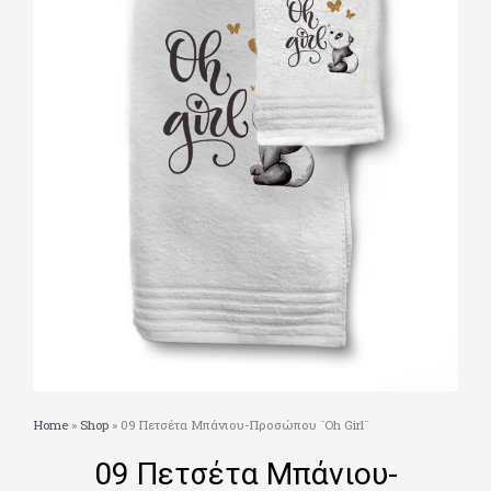
Home
»
Shop
»
09 Πετσέτα Μπάνιου-Προσώπου ¨Oh Girl¨
09 Πετσέτα Μπάνιου-