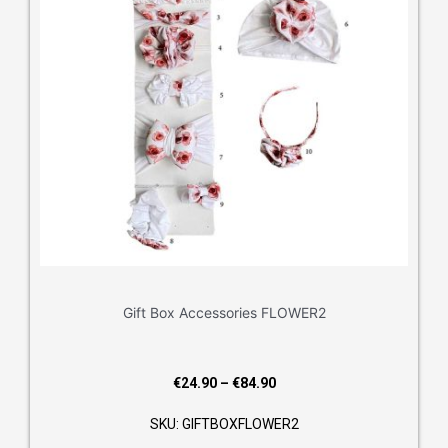
Gift Box Accessories FLOWER2
Price
€
24.90
–
€
84.90
range:
SKU: GIFTBOXFLOWER2
€24.90
through