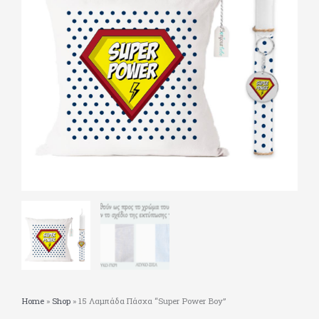
Home
»
Shop
»
15 Λαμπάδα Πάσχα “Super Power Boy”