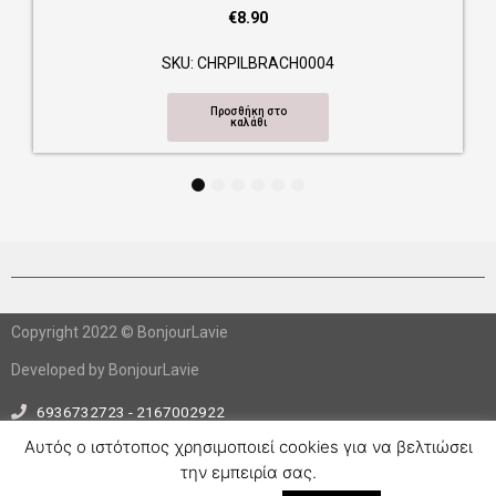
€
8.90
SKU: CHRPILBRACH0004
Προσθήκη στο
καλάθι
1
2
3
4
5
6
Copyright 2022 © BonjourLavie
Developed by BonjourLavie
6936732723 - 2167002922
info@bonjourlavie.gr
Αυτός ο ιστότοπος χρησιμοποιεί cookies για να βελτιώσει
την εμπειρία σας.
F
I