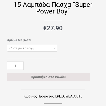
15 Λαμπάδα Πάσχα “Super
Power Boy”
€
27.90
15
Χρώμα Μαξιλάρι
Λαμπάδα
Πάσχα
"Super
Power
Boy"
ποσότητα
Προσθήκη στο καλάθι
Κωδικός Προϊόντος: LPILLOWEAS0015