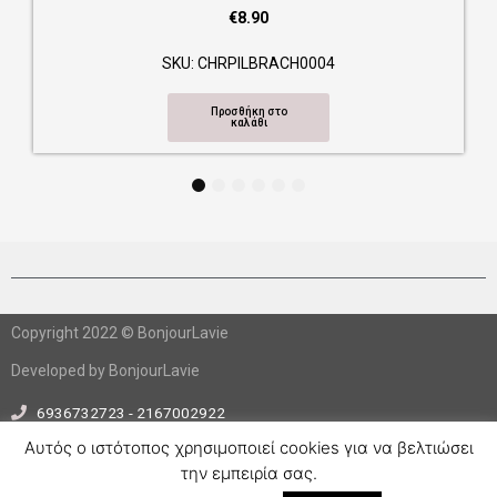
€
8.90
SKU: CHRPILBRACH0004
Προσθήκη στο
καλάθι
1
2
3
4
5
6
Copyright 2022 © BonjourLavie
Developed by BonjourLavie
6936732723 - 2167002922
info@bonjourlavie.gr
Αυτός ο ιστότοπος χρησιμοποιεί cookies για να βελτιώσει
την εμπειρία σας.
F
I