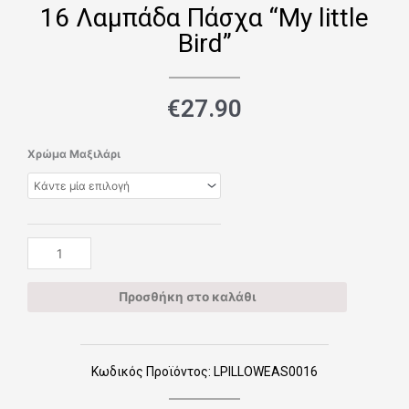
16 Λαμπάδα Πάσχα “My little
Bird”
€
27.90
16
Χρώμα Μαξιλάρι
Λαμπάδα
Πάσχα
"My
little
Bird"
ποσότητα
Προσθήκη στο καλάθι
Κωδικός Προϊόντος: LPILLOWEAS0016