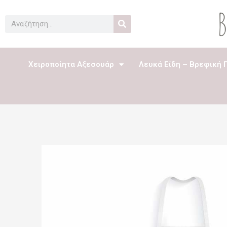
Μετάβαση
στο
Search
περιεχόμενο
Χειροποίητα Αξεσουάρ
Λευκά Είδη – Βρεφική 