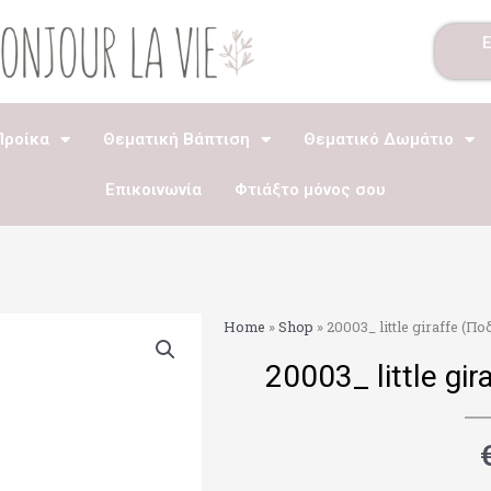
Προίκα
Θεματική Βάπτιση
Θεματικό Δωμάτιο
Επικοινωνία
Φτιάξτο μόνος σου
Home
»
Shop
»
20003_ little giraffe (Πο
20003_ little gi