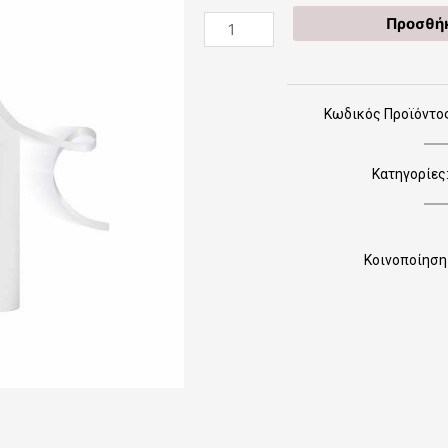
20003_
Προσθήκ
little
giraffe
(Ποδιά
Βάπτισης)
Κωδικός Προϊόντος: 
ποσότητα
Κατηγορίες
Κοινοποίηση 