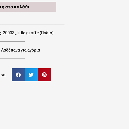
η στο καλάθι
20003_ little giraffe (Ποδιά)
:
Λαδόπανα για αγόρια
σε: