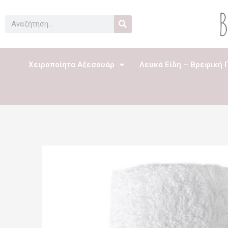
Μετάβαση
στο
Search
περιεχόμενο
Χειροποίητα Αξεσουάρ
Λευκά Είδη – Βρεφική 