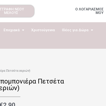
ΕΓΓΡΑΦΗ ΝΕΟΥ
Ο ΛΟΓΑΡΙΑΣΜΟΣ
ΜΕΛΟΥΣ
ΜΟΥ
Εποχιακά
Χριστούγεννα
Ιδέες για Δώρα
ρα Πετσέτα χεριών)
πομπονιέρα Πετσέτα
εριών)
€
2.90