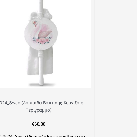
άπτισης Κορνίζα ή
μμα)
0
α Βάπτισης Κορνίζα ή