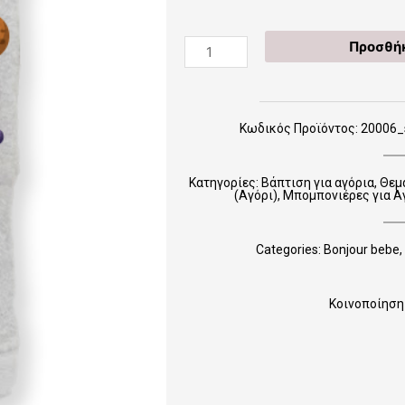
20006_space
Προσθήκ
(Μπομπονιέρα
Πετσέτα
χεριών)
ποσότητα
Κωδικός Προϊόντος: 20006_s
Κατηγορίες:
Βάπτιση για αγόρια
,
Θεμ
(Αγόρι)
,
Μπομπονιέρες για Α
Categories:
Bonjour bebe
,
Κοινοποίηση 