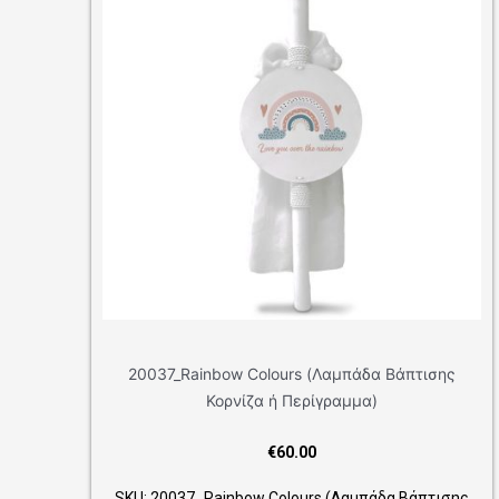
37_Rainbow Colours (Λαμπάδα Βάπτισης
20021_Unicorn
Κορνίζα ή Περίγραμμα)
€
60.00
20037_Rainbow Colours (Λαμπάδα Βάπτισης
SKU: 20021_Unico