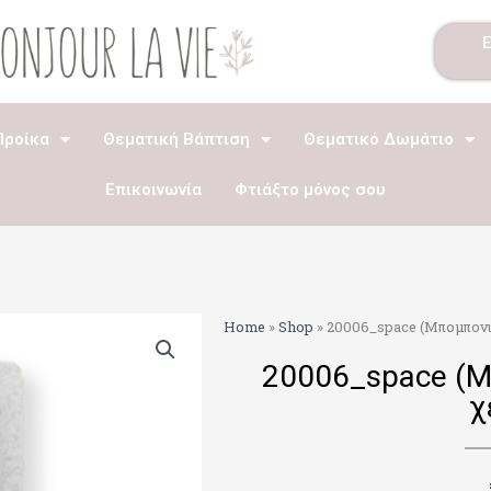
Προίκα
Θεματική Βάπτιση
Θεματικό Δωμάτιο
Επικοινωνία
Φτιάξτο μόνος σου
Home
»
Shop
»
20006_space (Μπομπονιέ
20006_space (Μ
χ