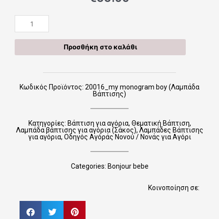
20016_my
monogram
boy
Προσθήκη στο καλάθι
(Λαμπάδα
Βάπτισης)
ποσότητα
Κωδικός Προϊόντος: 20016_my monogram boy (Λαμπάδα
Βάπτισης)
Κατηγορίες:
Βάπτιση για αγόρια
,
Θεματική Βάπτιση
,
Λαμπάδα βάπτισης για αγόρια (Σάκος)
,
Λαμπάδες Βάπτισης
για αγόρια
,
Οδηγός Αγόράς Νονού / Νονάς για Αγόρι
Categories:
Bonjour bebe
Κοινοποίηση σε: