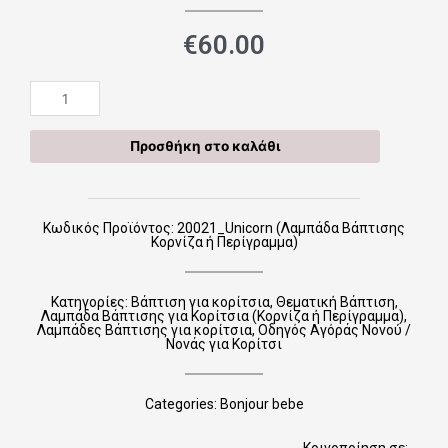
€
60.00
20021_Unicorn
(Λαμπάδα
Βάπτισης
Προσθήκη στο καλάθι
Κορνίζα
ή
Περίγραμμα)
ποσότητα
Κωδικός Προϊόντος: 20021_Unicorn (Λαμπάδα Βάπτισης
Κορνίζα ή Περίγραμμα)
Κατηγορίες:
Βάπτιση για κορίτσια
,
Θεματική Βάπτιση
,
Λαμπάδα Βάπτισης για Κορίτσια (Κορνίζα ή Περίγραμμα)
,
Λαμπάδες Βάπτισης για κορίτσια
,
Οδηγός Αγόράς Νονού /
Νονάς για Κορίτσι
Categories:
Bonjour bebe