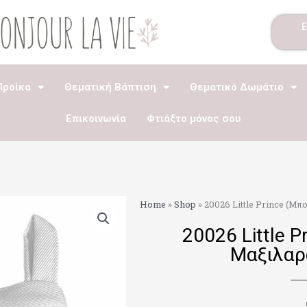
Προίκα
Θεματική Βάπτιση
Θεματικό Δωμάτιο
Επικοινωνία
Φτιάξτο μόνος σου
Home
»
Shop
»
20026 Little Prince (Μ
20026 Little 
Μαξιλαρ