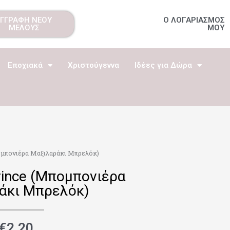
ΕΓΓΡΑΦΗ ΝΕΟΥ
Ο ΛΟΓΑΡΙΑΣΜΟΣ
ΜΕΛΟΥΣ
ΜΟΥ
Εποχιακά
Χριστούγεννα
Ιδέες για Δώρα
πομπονιέρα Μαξιλαράκι Μπρελόκ)
Prince (Μπομπονιέρα
άκι Μπρελόκ)
€
2.20