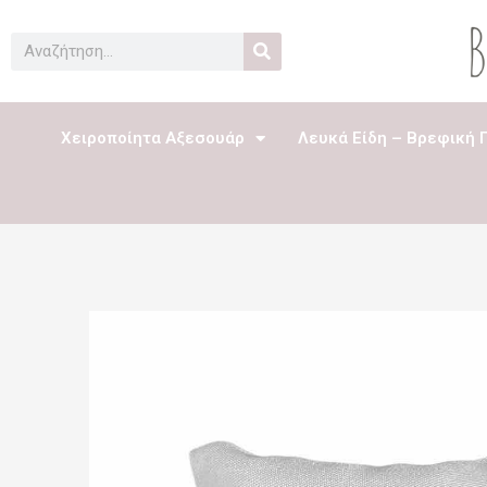
Μετάβαση
στο
Search
περιεχόμενο
Χειροποίητα Αξεσουάρ
Λευκά Είδη – Βρεφική 