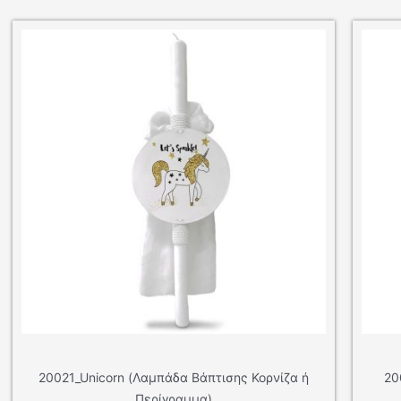
_Unicorn (Λαμπάδα Βάπτισης Κορνίζα ή
20024_Swan (Λα
Περίγραμμα)