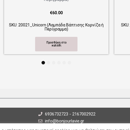
€
60.00
021_Unicorn (Λαμπάδα Βάπτισης Κορνίζα ή
SKU: 20024_Swan 
Περίγραμμα)
Προσθήκη στο
καλάθι
1
2
3
4
5
6
6936732723 - 2167002922
info@bonjourlavie.gr