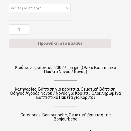
through
girl
€405.00
(Ολικό
Βαπτιστικό
Πακέτο
Νονού
/
Νονάς)
Προσθήκη στο καλάθι
ποσότητα
Κωδικός Προϊόντος: 20027_oh girl (Ολικό Βαπτιστικό
Πακέτο Νονού / Νονάς)
Κατηγορίες:
Βάπτιση για κορίτσια
,
Θεματική Βάπτιση
,
Οδηγός Αγόράς Νονού / Νονάς για Κορίτσι
,
Ολοκληρωμένα
Βαπτιστικά Πακέτα για Κορίτσι
Categories:
Bonjour bebe
,
Θεματική βάπτιση της
Bonjourbebe