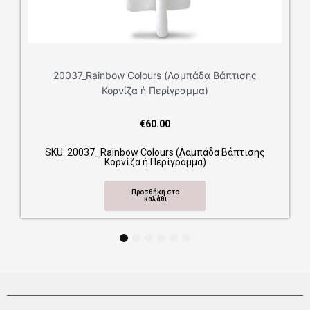
20021_Unicorn (Λαμπάδα Βάπτισης Κορνίζα ή
Περίγραμμα)
€
60.00
τισης
SKU: 20021_Unicorn (Λαμπάδα Βάπτισης Κορνίζα
Περίγραμμα)
Προσθήκη στο
καλάθι
́πτισης
1
2
3
4
5
6