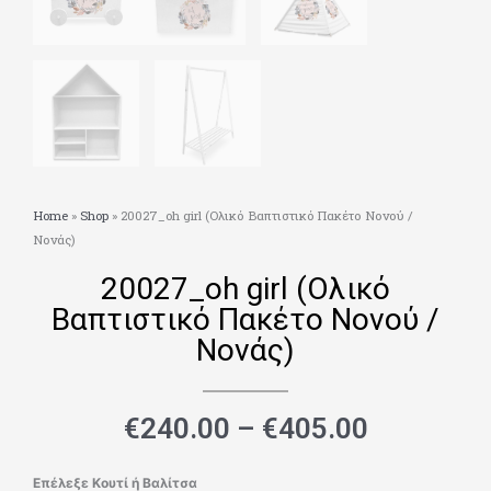
Home
»
Shop
»
20027_oh girl (Ολικό Βαπτιστικό Πακέτο Νονού /
Νονάς)
20027_oh girl (Ολικό
Βαπτιστικό Πακέτο Νονού /
Νονάς)
Price
€
240.00
–
€
405.00
range:
€240.00
20027_oh
Επέλεξε Κουτί ή Βαλίτσα