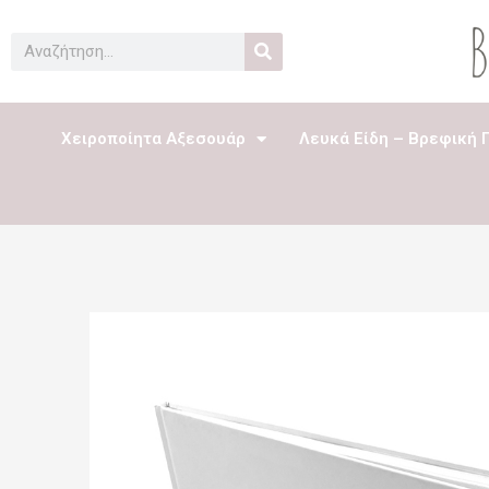
Μετάβαση
στο
Search
περιεχόμενο
Χειροποίητα Αξεσουάρ
Λευκά Είδη – Βρεφική 