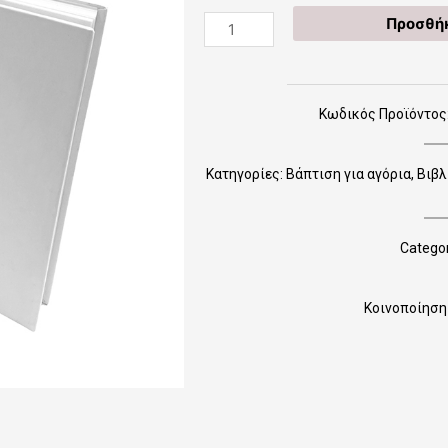
20050_safari
Προσθήκ
(Βιβλίο
Ευχών)
ποσότητα
Κωδικός Προϊόντος: 
Κατηγορίες:
Βάπτιση για αγόρια
,
Βιβλ
Categor
Κοινοποίηση 