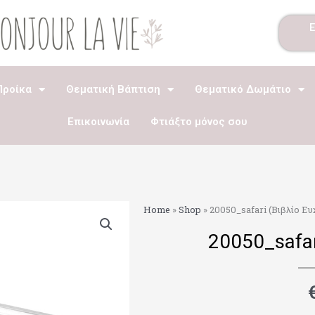
Προίκα
Θεματική Βάπτιση
Θεματικό Δωμάτιο
Επικοινωνία
Φτιάξτο μόνος σου
Home
»
Shop
»
20050_safari (Βιβλίο Ευ
20050_safari