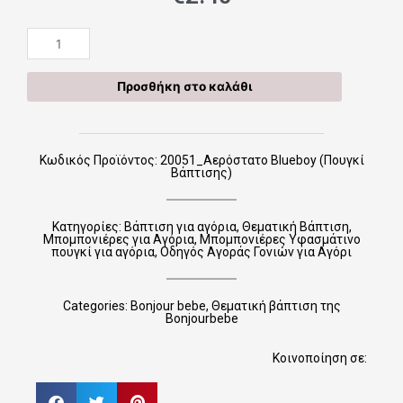
20051_Αερόστατο
Blueboy
(Πουγκί
Προσθήκη στο καλάθι
Βάπτισης)
ποσότητα
Κωδικός Προϊόντος: 20051_Αερόστατο Blueboy (Πουγκί
Βάπτισης)
Κατηγορίες:
Βάπτιση για αγόρια
,
Θεματική Βάπτιση
,
Μπομπονιέρες για Αγόρια
,
Μπομπονιέρες Υφασμάτινο
πουγκί για αγόρια
,
Οδηγός Αγοράς Γονιών για Αγόρι
Categories:
Bonjour bebe
,
Θεματική βάπτιση της
Bonjourbebe
Κοινοποίηση σε: