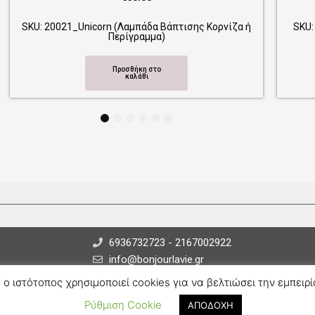
Λαμπάδα Βάπτισης Κορνίζα ή
SKU: 20024_Swan (Λαμπάδα Βα
ρίγραμμα)
Περίγραμμα)
ροσθήκη στο
Προσθήκη στο
καλάθι
καλάθι
1
2
3
4
5
6
6936732723 - 2167002922
info@bonjourlavie.gr
 ο ιστότοπος χρησιμοποιεί cookies για να βελτιώσει την εμπειρί
F
I
a
n
Ρύθμιση Cookie
ΑΠΟΔΟΧΗ
c
s