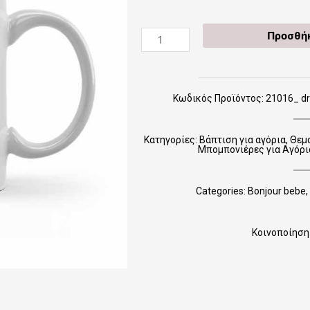
21016_
Προσθήκ
dream-
big-
little-
one
Κωδικός Προϊόντος: 21016_ dre
(Μπομπονιέρα
κούπα)
Κατηγορίες:
Βάπτιση για αγόρια
,
Θεμ
ποσότητα
Μπομπονιέρες για Αγόρι
Categories:
Bonjour bebe
,
Κοινοποίηση 