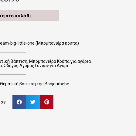
η στο καλάθι
am-big-little-one (Μπομπονιέρα κούπα)
ατική Βάπτιση
,
Μπομπονιέρα Κούπα για αγόρια
,
α
,
Οδηγός Αγοράς Γονιών για Αγόρι
Θεματική βάπτιση της Bonjourbebe
σε: