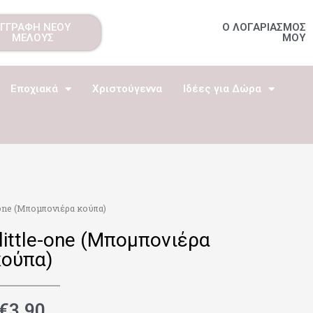
ΕΓΓΡΑΦΗ ΝΕΟΥ
Ο ΛΟΓΑΡΙΑΣΜΟΣ
ΜΕΛΟΥΣ
ΜΟΥ
Εποχιακά
Χριστούγεννα
Ιδέες για Δώρα
one (Μπομπονιέρα κούπα)
ittle-one (Μπομπονιέρα
ούπα)
€
3.90