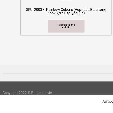
7_Rainbow Colours (Λαμπάδα Βάπτισης
SKU: 20021_Unicorn (
Κορνίζα ή Περίγραμμα)
Πε
Προσθήκη στο
Π
καλάθι
Copyright 2022 © BonjourLavie
Αυτός
Developed by BonjourLavie