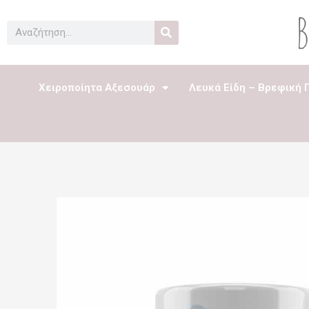
Μετάβαση
στο
Search
περιεχόμενο
Χειροποίητα Αξεσουάρ
Λευκά Είδη – Βρεφική 