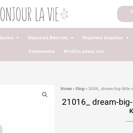
Προίκα
Θεματική Βάπτιση
Θεματικό Δωμάτιο
Επικοινωνία
Φτιάξτο μόνος σου
Home
»
Shop
»
21016_ dream-big-little-
21016_ dream-big-l
κ