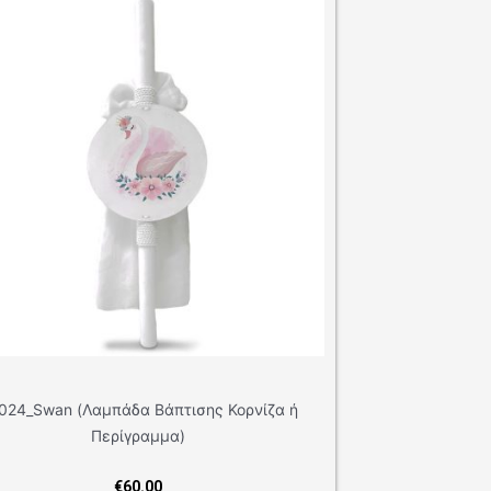
τισης Κορνίζα ή
)