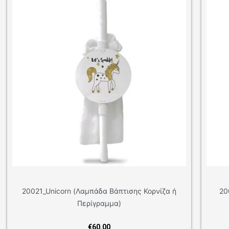
μπάδα Βάπτισης Κορνίζα ή
20024_Swan (Λαμπάδα Βάπ
ρίγραμμα)
Περίγραμμα
€
60.00
€
60.00