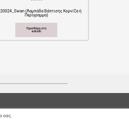
́πτισης Κορνίζα ή
α σας.