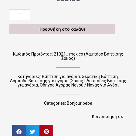
21021_
mexico
(Λαμπάδα
Προσθήκη στο καλάθι
Βάπτισης
Σάκος)
ποσότητα
Κωδικός Προϊόντος: 21021_ mexico (Λαμπάδα Βάπτισης
Σάκος)
Κατηγορίες:
Βάπτιση για αγόρια
,
Θεματική Βάπτιση
,
Λαμπάδα βάπτισης για αγόρια (Σάκος)
,
Λαμπάδες Βάπτισης
για αγόρια
,
Οδηγός Αγόράς Νονού / Νονάς για Αγόρι
Categories:
Bonjour bebe
Κοινοποίηση σε: