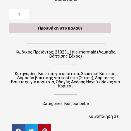
21023_
little-
mermaid
Προσθήκη στο καλάθι
(Λαμπάδα
Βάπτισης
Σάκος)
ποσότητα
Κωδικός Προϊόντος: 21023_ little-mermaid (Λαμπάδα
Βάπτισης Σάκος)
Κατηγορίες:
Βάπτιση για κορίτσια
,
Θεματική Βάπτιση
,
Λαμπάδα βάπτισης για κορίτσια (Σάκος)
,
Λαμπάδες
Βάπτισης για κορίτσια
,
Οδηγός Αγόράς Νονού / Νονάς για
Κορίτσι
Categories:
Bonjour bebe
Κοινοποίηση σε: