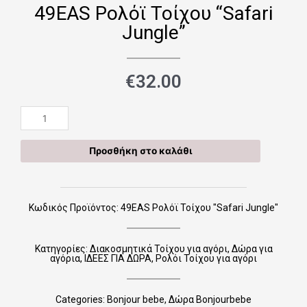
49EAS Ρολόϊ Τοίχου “Safari
Jungle”
€
32.00
49EAS
Ρολόϊ
Τοίχου
Προσθήκη στο καλάθι
"Safari
Jungle"
ποσότητα
Κωδικός Προϊόντος: 49EAS Ρολόϊ Τοίχου "Safari Jungle"
Κατηγορίες:
Διακοσμητικά Τοίχου για αγόρι
,
Δώρα για
αγόρια
,
ΙΔΕΕΣ ΓΙΑ ΔΩΡΑ
,
Ρολόι Τοίχου για αγόρι
Categories:
Bonjour bebe
,
Δώρα Bonjourbebe