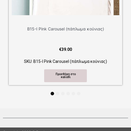
Β15-Ι Pink Carousel (πάπλωμα κούνιας)
€
39.00
SKU: Β15-Ι Pink Carousel (πάπλωμα κούνιας)
Προσθήκη στο
καλάθι
1
2
3
4
5
6