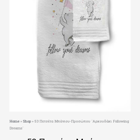
Home
»
Shop
»
53 Πετσέτα Μπάνιου-Προσώπου ¨Αρκουδάκι Following
Dreams¨