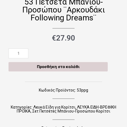
53 Πετσέτα Μπάνιου-
Προσώπου ¨Αρκουδάκι
Following Dreams¨
€
27.90
53
Πετσέτα
Μπάνιου-
Προσθήκη στο καλάθι
Προσώπου
¨Αρκουδάκι
Following
Dreams¨
Κωδικός Προϊόντος: 53ppg
ποσότητα
Κατηγορίες:
Λευκά Είδη για Κορίτσι
,
ΛΕΥΚΑ ΕΙΔΗ-ΒΡΕΦΙΚΗ
ΠΡΟΙΚΑ
,
Σετ Πετσέτες Μπάνιου-Προσώπου Κορίτσι