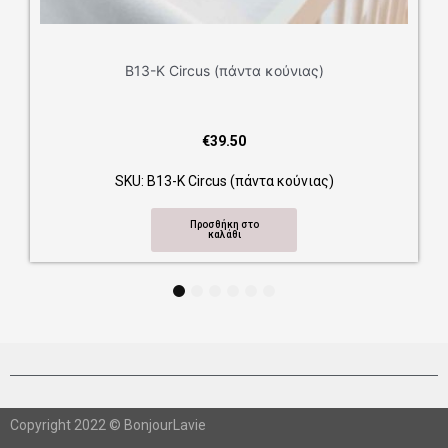
Β13-Κ Circus (πάντα κούνιας)
€
39.50
SKU: Β13-Κ Circus (πάντα κούνιας)
Προσθήκη στο
καλάθι
1
2
3
4
5
6
Copyright 2022 © BonjourLavie