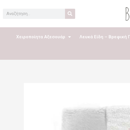
Μετάβαση
στο
Search
περιεχόμενο
Χειροποίητα Αξεσουάρ
Λευκά Είδη – Βρεφική 