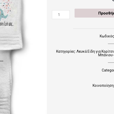
55
Προσθήκ
Πετσέτα
Μπάνιου-
Προσώπου
¨Ελεφαντάκι
Κωδικός
Καλώς
Ήρθες¨
Κατηγορίες:
Λευκά Είδη για Κορίτσ
ποσότητα
Μπάνιου-
Categor
Κοινοποίηση 