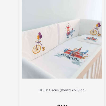
κούνιας)
Β14-Κ Mexico (πάντα κούνιας)