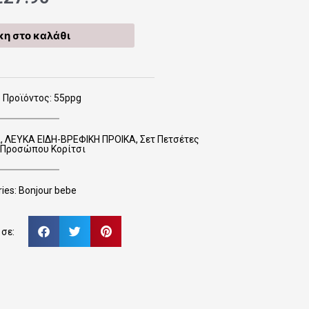
η στο καλάθι
 Προϊόντος: 55ppg
ι
,
ΛΕΥΚΑ ΕΙΔΗ-ΒΡΕΦΙΚΗ ΠΡΟΙΚΑ
,
Σετ Πετσέτες
Προσώπου Κορίτσι
ies:
Bonjour bebe
σε: