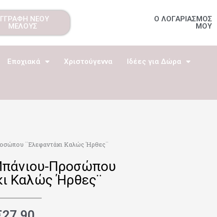
ΕΓΓΡΑΦΗ ΝΕΟΥ
Ο ΛΟΓΑΡΙΑΣΜΟΣ
ΜΕΛΟΥΣ
ΜΟΥ
Εποχιακά
Χριστούγεννα
Ιδέες για Δώρα
ροσώπου ¨Ελεφαντάκι Καλώς Ήρθες¨
Μπάνιου-Προσώπου
κι Καλώς Ήρθες¨
€
27.90