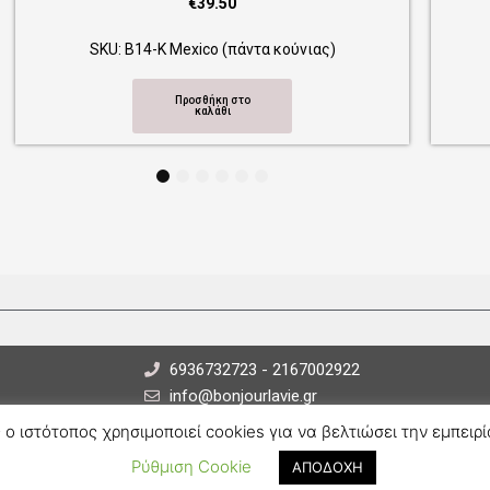
€
39.50
)
SKU: Β12-Κ Indian (πάντα κούνιας)
Προσθήκη στο
καλάθι
1
2
3
4
5
6
6936732723 - 2167002922
info@bonjourlavie.gr
 ο ιστότοπος χρησιμοποιεί cookies για να βελτιώσει την εμπειρί
F
I
a
n
Ρύθμιση Cookie
ΑΠΟΔΟΧΗ
c
s