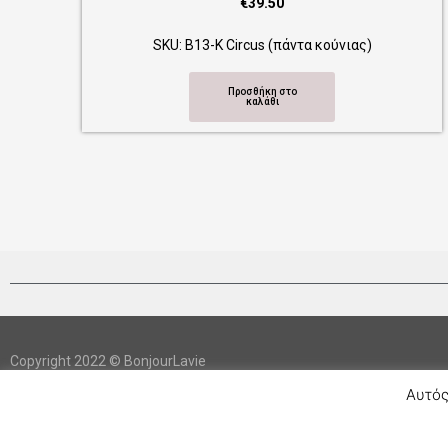
€
39.50
α κούνιας)
SKU: Β14-Κ Mexico (πάντα κούνιας
Προσθήκη στο
καλάθι
Copyright 2022 © BonjourLavie
Αυτός
Developed by BonjourLavie