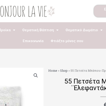
Προίκα
Θεματική Βάπτιση
Θεματικό Δωμάτιο
Επικοινωνία
Φτιάξτο μόνος σου
Home
»
Shop
»
55 Πετσέτα Μπάνιου-Π
55 Πετσέτα 
¨Ελεφαντά