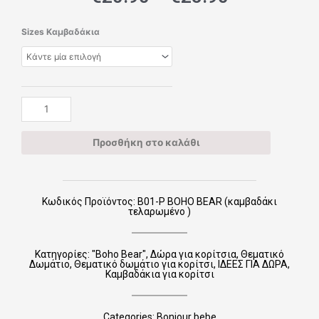
range:
€20.90
Β01-
Sizes Καμβαδάκια
through
Ρ
€25.90
BOHO
BEAR
(καμβαδάκι
τελαρωμένο
)
ποσότητα
Προσθήκη στο καλάθι
Κωδικός Προϊόντος: Β01-Ρ BOHO BEAR (καμβαδάκι
τελαρωμένο )
Κατηγορίες:
"Boho Bear"
,
Δώρα για κορίτσια
,
Θεματικό
Δωμάτιο
,
Θεματικό δωμάτιο για κορίτσι
,
ΙΔΕΕΣ ΓΙΑ ΔΩΡΑ
,
Καμβαδάκια για κορίτσι
Categories:
Bonjour bebe