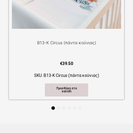
Β13-Κ Circus (πάντα κούνιας)
€
39.50
SKU: Β13-Κ Circus (πάντα κούνιας)
Προσθήκη στο
καλάθι
1
2
3
4
5
6