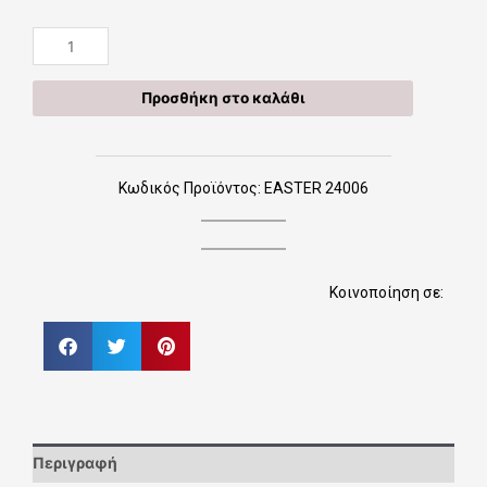
EASTER
24006
Πασχαλινό
Προσθήκη στο καλάθι
Σετ
Bonjourbebe
με
Θέμα
Κωδικός Προϊόντος: EASTER 24006
τον
"Super
Mario"
(Λαμπάδα-
Κοινοποίηση σε:
Μαξιλάρι-
Αυγό)
ποσότητα
Περιγραφή