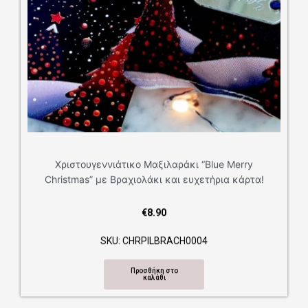
 Μαξιλαράκι “Blue Merry
λάκι και ευχετήρια κάρτα!
€
8.90
PILBRACH0004
σθήκη στο
καλάθι