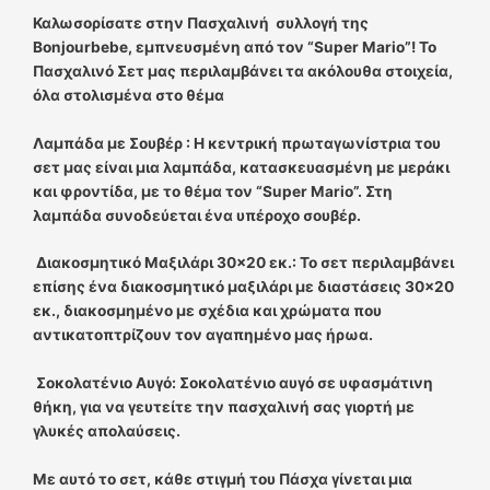
Καλωσορίσατε στην Πασχαλινή
συλλογή της
Bonjourbebe, εμπνευσμένη από τον “Super Mario”! Το
Πασχαλινό Σετ μας περιλαμβάνει τα ακόλουθα στοιχεία,
όλα στολισμένα στο θέμα
Λαμπάδα με Σουβέρ : Η κεντρική πρωταγωνίστρια του
σετ μας είναι μια λαμπάδα, κατασκευασμένη με μεράκι
και φροντίδα, με το θέμα τον “Super Mario”. Στη
λαμπάδα συνοδεύεται ένα υπέροχο σουβέρ.
Διακοσμητικό Μαξιλάρι 30×20 εκ.: Το σετ περιλαμβάνει
επίσης ένα διακοσμητικό μαξιλάρι με διαστάσεις 30×20
εκ., διακοσμημένο με σχέδια και χρώματα που
αντικατοπτρίζουν τον αγαπημένο μας ήρωα.
Σοκολατένιο Αυγό: Σοκολατένιο αυγό σε υφασμάτινη
θήκη, για να γευτείτε την πασχαλινή σας γιορτή με
γλυκές απολαύσεις.
Με αυτό το σετ, κάθε στιγμή του Πάσχα γίνεται μια