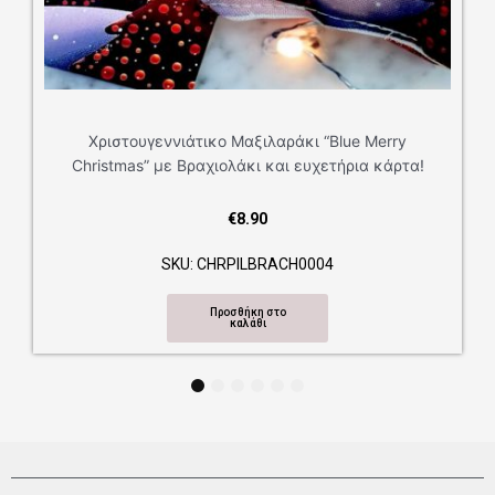
Χριστουγεννιάτικο Μαξιλαράκι “Blue Merry
Christmas” με Βραχιολάκι και ευχετήρια κάρτα!
€
8.90
SKU: CHRPILBRACH0004
Προσθήκη στο
καλάθι
1
2
3
4
5
6